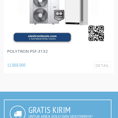
POLYTRON PSF-3132
11.868.000
DETAIL
GRATIS KIRIM
UNTUK AREA SOLO DAN SEKITARNYA*