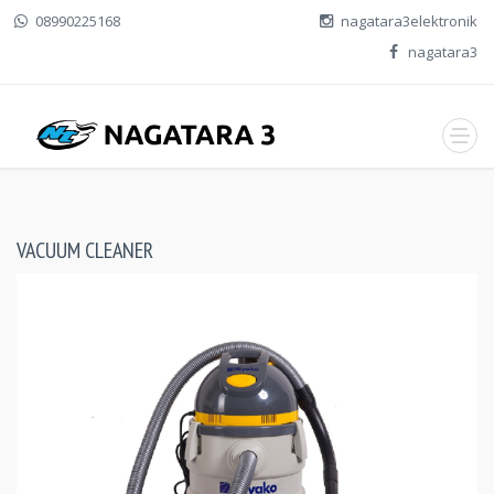
08990225168
nagatara3elektronik
nagatara3
VACUUM CLEANER