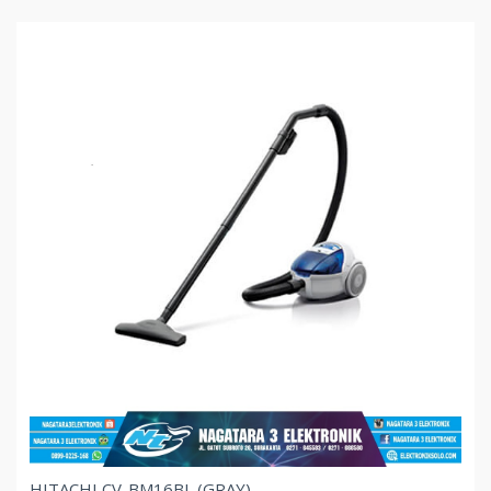
HITACHI CV-BM16BL (GRAY)