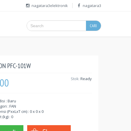
nagatara3elektronik
nagatara3
CARI
ON PFC-101W
000
Stok:
Ready
isi : Baru
gori : FAN
nsi (PxxLxT cm) : 0 x 0 x 0
 (kg) : 0