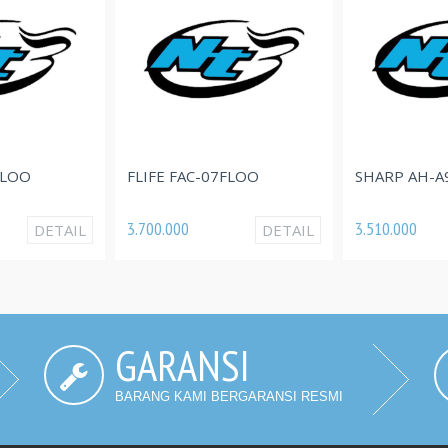
FLIFE FAC-07FLOO
SHARP AH-A9DE
3.700.000
3.510.000
DETAIL
DETAIL
GARANSI
BARANG KAMI BERGARANSI RESMI