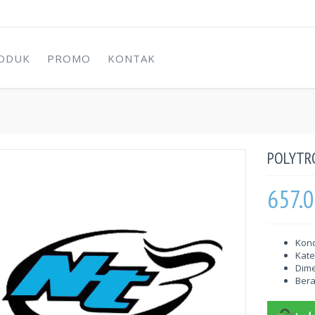
ODUK
PROMO
KONTAK
POLYTR
657.
Kond
Kate
Dime
Berat