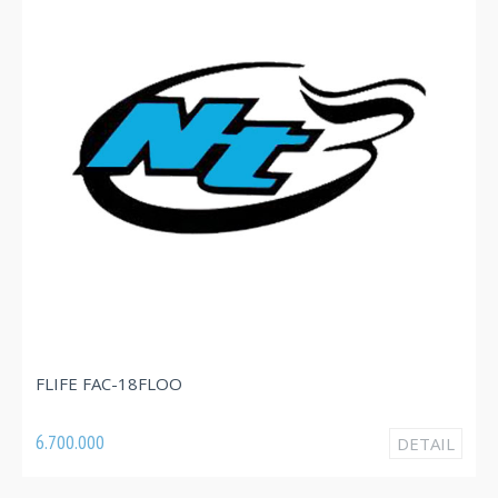
FLI
FLIFE FAC-18FLOO
3.82
6.700.000
DETAIL