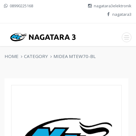
08990225168
nagatara3elektronik
nagatara3
HOME
CATEGORY
MIDEA MTEW70-BL