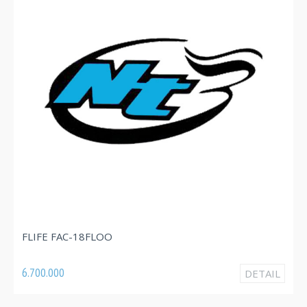
FLI
FLIFE FAC-18FLOO
3.82
6.700.000
DETAIL