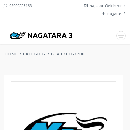
08990225168
nagatara3elektronik
nagatara3
HOME
CATEGORY
GEA EXPO-770IC