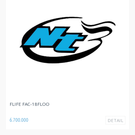
F
FLIFE FAC-18FLOO
3
6.700.000
DETAIL