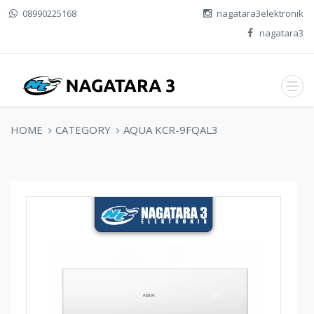
08990225168
nagatara3elektronik
nagatara3
HOME
CATEGORY
AQUA KCR-9FQAL3