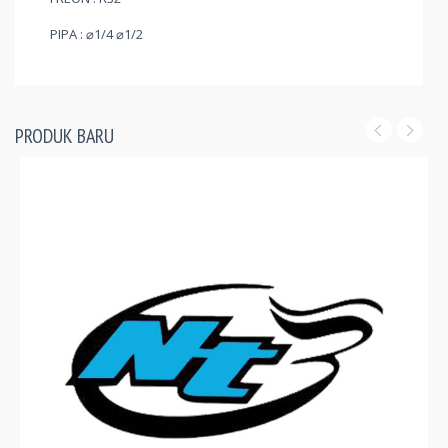
PIPA : ⌀1/4 ⌀1/2
PRODUK BARU