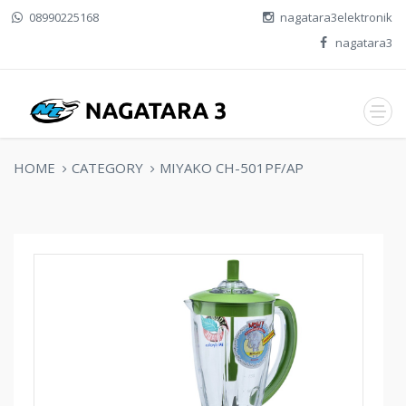
08990225168
nagatara3elektronik
nagatara3
HOME
CATEGORY
MIYAKO CH-501PF/AP