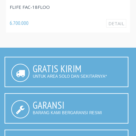
FLIF
LIFE FAC-18FLOO
3.820
700.000
DETAIL
GRATIS KIRIM
UNTUK AREA SOLO DAN SEKITARNYA*
GARANSI
BARANG KAMI BERGARANSI RESMI