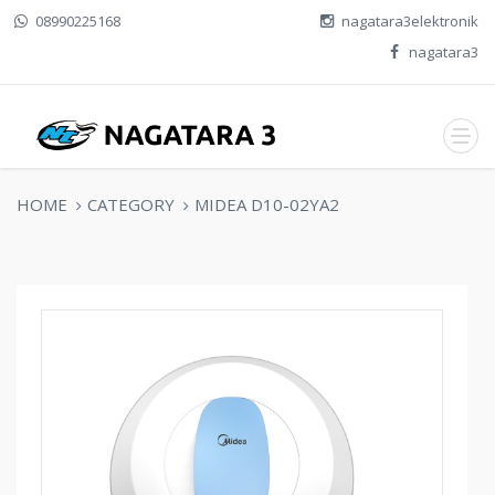
08990225168
nagatara3elektronik
nagatara3
HOME
CATEGORY
MIDEA D10-02YA2