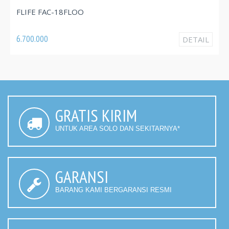
FLI
FLIFE FAC-18FLOO
3.82
6.700.000
DETAIL
GRATIS KIRIM
UNTUK AREA SOLO DAN SEKITARNYA*
GARANSI
BARANG KAMI BERGARANSI RESMI