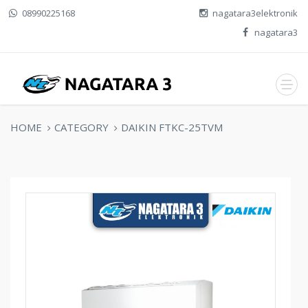
08990225168
nagatara3elektronik
nagatara3
HOME
CATEGORY
DAIKIN FTKC-25TVM