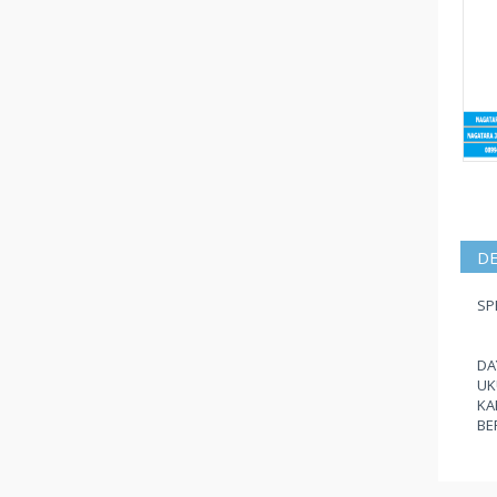
DE
SP
DA
UK
KA
BE