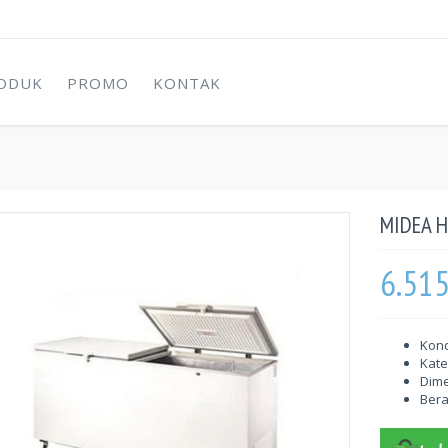
ODUK
PROMO
KONTAK
MIDEA 
6.51
Kond
Kate
Dime
Berat