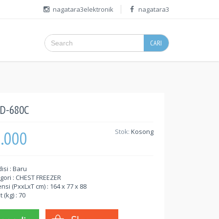
nagatara3elektronik
nagatara3
CARI
HD-680C
5.000
Stok:
Kosong
isi : Baru
gori : CHEST FREEZER
nsi (PxxLxT cm) : 164 x 77 x 88
 (kg) : 70