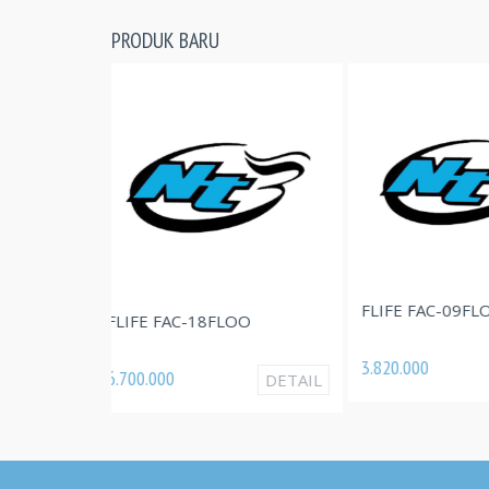
PRODUK BARU
FLIFE FAC-09FLOO
FLIFE F
-18FLOO
3.820.000
3.700.000
DETAIL
DETAIL