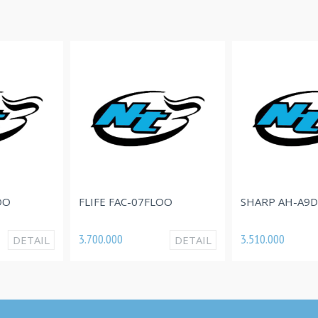
AC-07FLOO
SHARP AH-A9DEY
MIDEA 
3.510.000
5.707.00
DETAIL
DETAIL