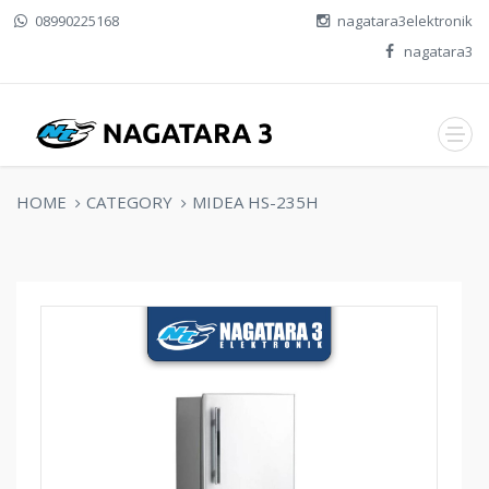
08990225168
nagatara3elektronik
nagatara3
HOME
CATEGORY
MIDEA HS-235H