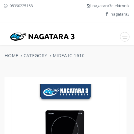
08990225168
nagatara3elektronik
nagatara3
HOME
CATEGORY
MIDEA IC-1610