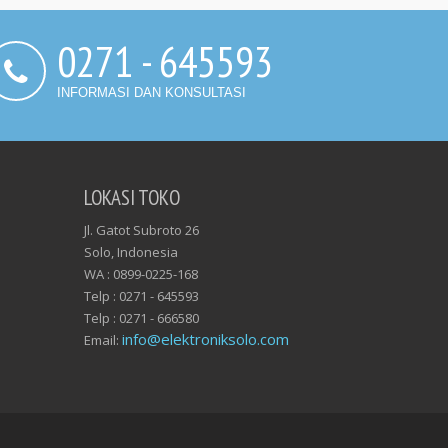
0271 - 645593
INFORMASI DAN KONSULTASI
LOKASI TOKO
Jl. Gatot Subroto 26
Solo, Indonesia
WA : 0899-0225-168
Telp : 0271 - 645593
Telp : 0271 - 666580
info@elektroniksolo.com
Email: