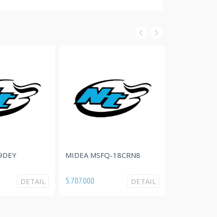
9DEY
MIDEA MSFQ-18CRN8
POLYTRON 
5.707.000
DETAIL
DETAIL
23.150.000