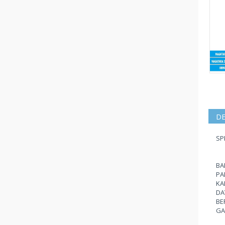
DE
SPE
BA
PA
KAP
DA
BE
GA