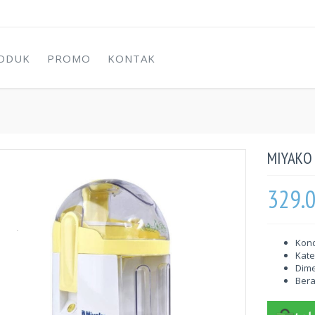
ODUK
PROMO
KONTAK
MIYAKO 
329.
Kond
Kate
Dime
Berat