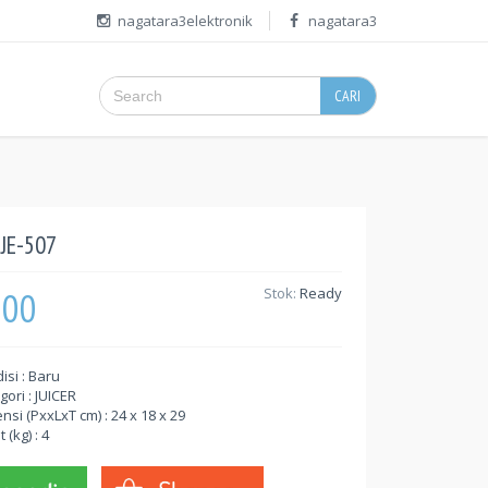
nagatara3elektronik
nagatara3
CARI
JE-507
000
Stok:
Ready
isi : Baru
gori : JUICER
nsi (PxxLxT cm) : 24 x 18 x 29
 (kg) : 4