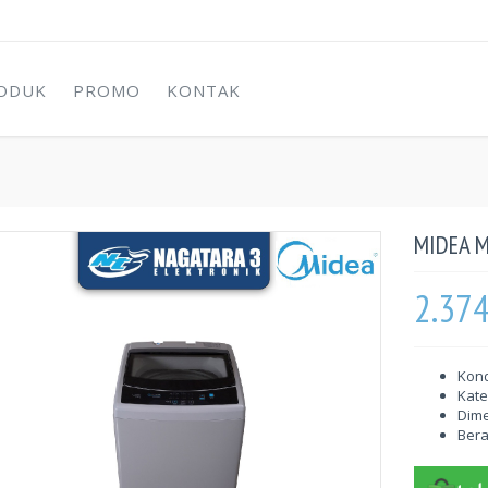
ODUK
PROMO
KONTAK
MIDEA 
2.37
Kond
Kate
Dime
Berat