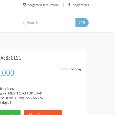
nagatara3elektronik
nagatara3
CARI
MAE8501SG
4.000
Stok:
Kosong
isi : Baru
gori : MESIN CUCI TOP LOAD
nsi (PxxLxT cm) : 55 x 56 x 92
 (kg) : 34