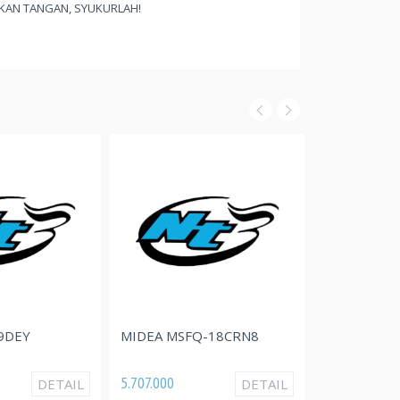
KAN TANGAN, SYUKURLAH!
EY
MIDEA MSFQ-18CRN8
POLYTRON PC
5.707.000
23.150.000
DETAIL
DETAIL