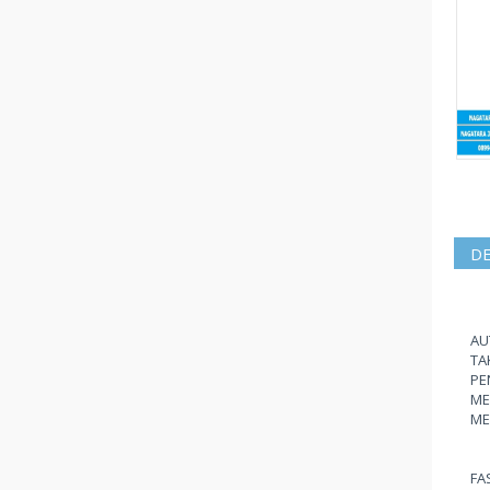
DE
AU
TA
PE
ME
ME
FA