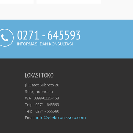
0271 - 645593
INFORMASI DAN KONSULTASI
LOKASI TOKO
Jl. Gatot Subroto 26
Solo, Indonesia
WA : 0899-0225-168
Telp : 0271 - 645593
Telp : 0271 - 666580
info@elektroniksolo.com
Email: