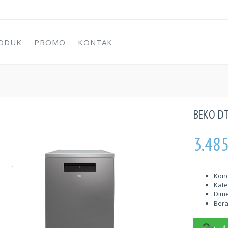
ODUK
PROMO
KONTAK
BEKO D
3.48
Kond
Kate
Dime
Berat