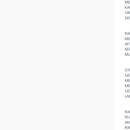
ME
KA
SI
SE
RA
ME
AP
KE
MU
ST
GE
ME
ME
GE
LA
RA
RU
AN
RA