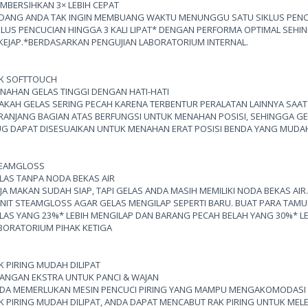
MBERSIHKAN 3× LEBIH CEPAT
DANG ANDA TAK INGIN MEMBUANG WAKTU MENUNGGU SATU SIKLUS PENCU
KLUS PENCUCIAN HINGGA 3 KALI LIPAT* DENGAN PERFORMA OPTIMAL SEHI
KEJAP.*BERDASARKAN PENGUJIAN LABORATORIUM INTERNAL.
K SOFTTOUCH
NAHAN GELAS TINGGI DENGAN HATI-HATI
AKAH GELAS SERING PECAH KARENA TERBENTUR PERALATAN LAINNYA SAAT 
RANJANG BAGIAN ATAS BERFUNGSI UNTUK MENAHAN POSISI, SEHINGGA GELA
G DAPAT DISESUAIKAN UNTUK MENAHAN ERAT POSISI BENDA YANG MUDAH
EAMGLOSS
LAS TANPA NODA BEKAS AIR
JA MAKAN SUDAH SIAP, TAPI GELAS ANDA MASIH MEMILIKI NODA BEKAS AIR
NIT STEAMGLOSS AGAR GELAS MENGILAP SEPERTI BARU. BUAT PARA TAM
LAS YANG 23%* LEBIH MENGILAP DAN BARANG PECAH BELAH YANG 30%* LE
BORATORIUM PIHAK KETIGA
K PIRING MUDAH DILIPAT
ANGAN EKSTRA UNTUK PANCI & WAJAN
DA MEMERLUKAN MESIN PENCUCI PIRING YANG MAMPU MENGAKOMODASI 
K PIRING MUDAH DILIPAT, ANDA DAPAT MENCABUT RAK PIRING UNTUK MEL