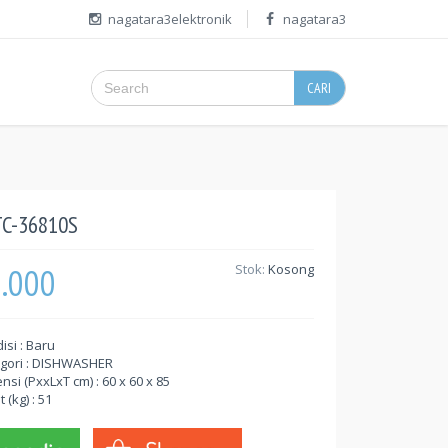
nagatara3elektronik
nagatara3
CARI
TC-36810S
5.000
Stok:
Kosong
isi : Baru
gori : DISHWASHER
nsi (PxxLxT cm) : 60 x 60 x 85
 (kg) : 51