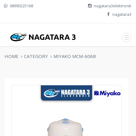
08990225168
nagatara3elektronik
nagatara3
HOME
CATEGORY
MIYAKO MCM-606B