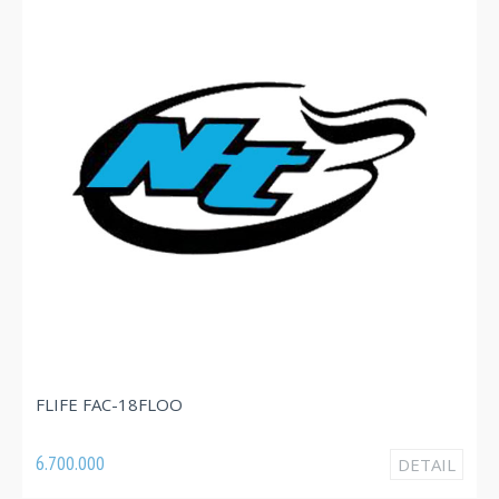
FL
FLIFE FAC-18FLOO
3.
6.700.000
DETAIL