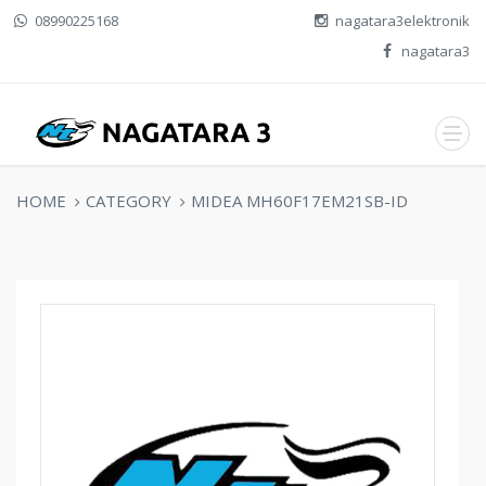
08990225168
nagatara3elektronik
nagatara3
HOME
CATEGORY
MIDEA MH60F17EM21SB-ID