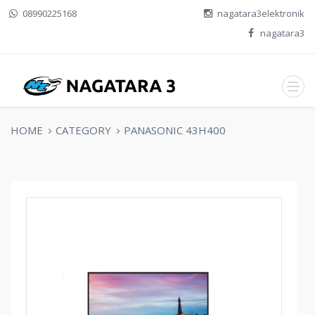
08990225168
nagatara3elektronik
nagatara3
HOME
CATEGORY
PANASONIC 43H400