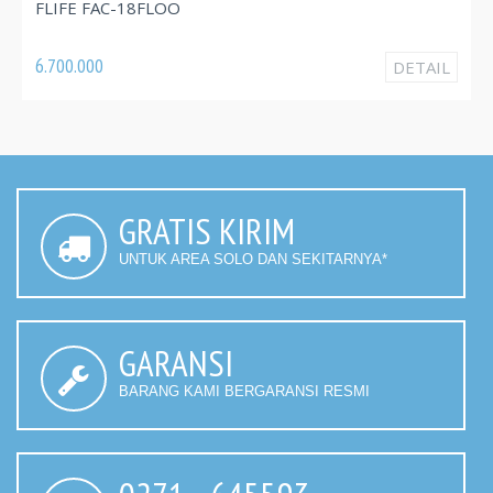
FL
FLIFE FAC-18FLOO
3.
6.700.000
DETAIL
GRATIS KIRIM
UNTUK AREA SOLO DAN SEKITARNYA*
GARANSI
BARANG KAMI BERGARANSI RESMI