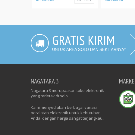
GRATIS KIRIM
UNTUK AREA SOLO DAN SEKITARNYA*
NAGATARA 3
MARKE
Nagatara 3 merupaakan toko elektronik
yang terletak di solo.
Kami menyediakan berbagai variasi
peralatan elektronik untuk kebutuhan
Anda, dengan harga sangat terjangkau..