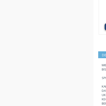
DE
MI
BI
SPE
KAP
DA
UK
KE
BE