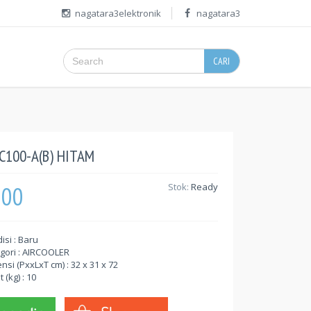
nagatara3elektronik
nagatara3
CARI
C100-A(B) HITAM
000
Stok:
Ready
isi : Baru
gori : AIRCOOLER
nsi (PxxLxT cm) : 32 x 31 x 72
 (kg) : 10