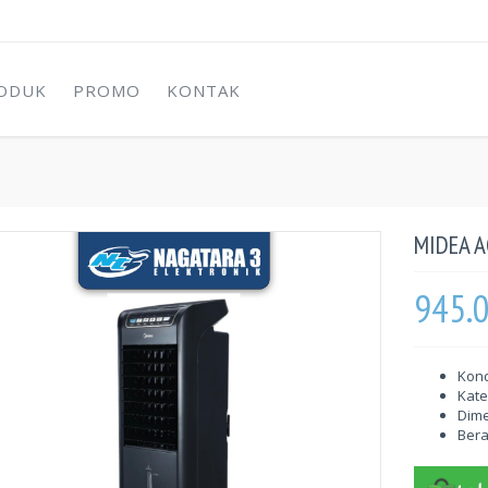
ODUK
PROMO
KONTAK
MIDEA A
945.
Kond
Kate
Dime
Berat