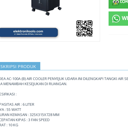
SKRIPSI PRODUK
DEA AC-100A (B) AIR COOLER PENYEJUK UDARA INI DILENGKAPI TANGKI AIR S
SA MENAMBAH KESEJUKAN DI RUANGAN.
SIFIKASI :
ASITAS AIR : 6 LITER
YA : 55 WATT
URAN KEMASAN : 325X315X728 MM
CEPATAN KIPAS : 3 FAN SPEED
RAT : 10 KG