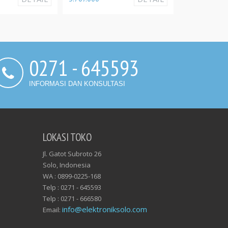
23.150.000
0271 - 645593
INFORMASI DAN KONSULTASI
LOKASI TOKO
Jl. Gatot Subroto 26
Solo, Indonesia
WA : 0899-0225-168
Telp : 0271 - 645593
Telp : 0271 - 666580
info@elektroniksolo.com
Email: