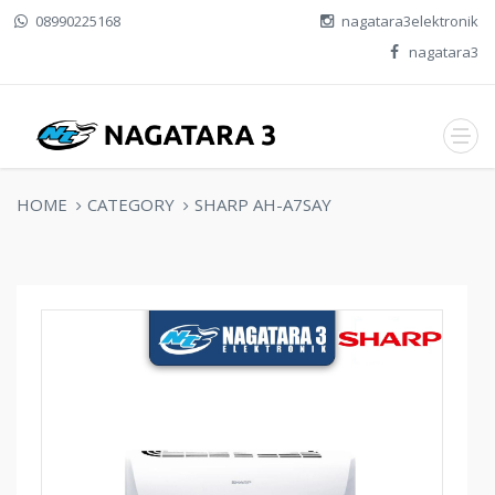
08990225168
nagatara3elektronik
nagatara3
HOME
CATEGORY
SHARP AH-A7SAY