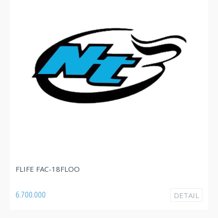
FLIFE FAC-
AC-18FLOO
3.820.000
DETAIL