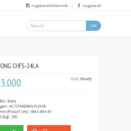
nagatara3elektronik
nagatara3
CARI
ONG CHFS-24LA
53.000
Stok:
Ready
isi : Baru
gori : AC STANDING FLOOR
nsi (PxxLxT cm) : 184 x 44 x 61
 (kg) : 105