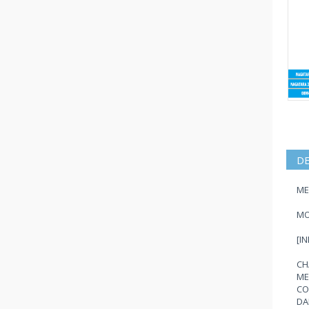
DE
ME
MO
[I
CH
ME
CO
DA