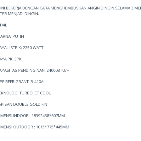
 INI BEKERJA DENGAN CARA MENGHEMBUSKAN ANGIN DINGIN SELAMA 3 MEN
TER MENJADI DINGIN.
TAIL
WARNA: PUTIH
DAYA LISTRIK: 2250 WATT
DAYA PK: 3PK
KAPASITAS PENDINGINAN: 24000BTU/H
TIPE REFRIGRANT: R-410A
TEKNOLOGI TURBO JET COOL
LAPISAN DOUBLE GOLD FIN
DIMENSI INDOOR : 1839*438*607MM
DIMENSI OUTDOOR : 1015*775*445MM