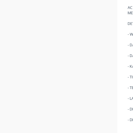
AC
ME
DE
- 
- 
- 
- 
- 
- 
- 
- 
- 