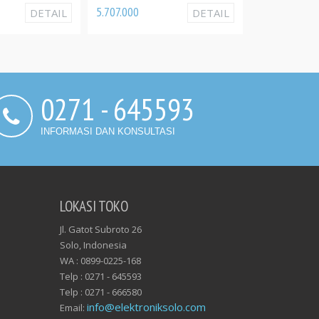
5.707.000
23.150.000
AIL
DETAIL
DE
0271 - 645593
INFORMASI DAN KONSULTASI
LOKASI TOKO
Jl. Gatot Subroto 26
Solo, Indonesia
WA : 0899-0225-168
Telp : 0271 - 645593
Telp : 0271 - 666580
info@elektroniksolo.com
Email: