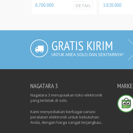
3.820.000
DETA
6.700.000
DETAIL
GRATIS KIRIM
UNTUK AREA SOLO DAN SEKITARNYA*
NAGATARA 3
MARKE
Nagatara 3 merupaakan toko elektronik
yang terletak di solo.
Kami menyediakan berbagai variasi
peralatan elektronik untuk kebutuhan
Anda, dengan harga sangat terjangkau..