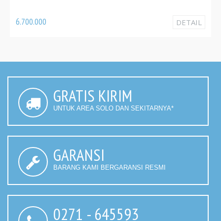
AC-18FLOO
3.820.000
DETAIL
GRATIS KIRIM
UNTUK AREA SOLO DAN SEKITARNYA*
GARANSI
BARANG KAMI BERGARANSI RESMI
0271 - 645593