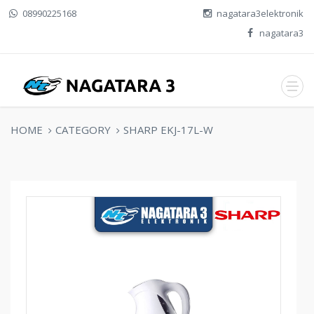
08990225168
nagatara3elektronik
nagatara3
HOME
CATEGORY
SHARP EKJ-17L-W