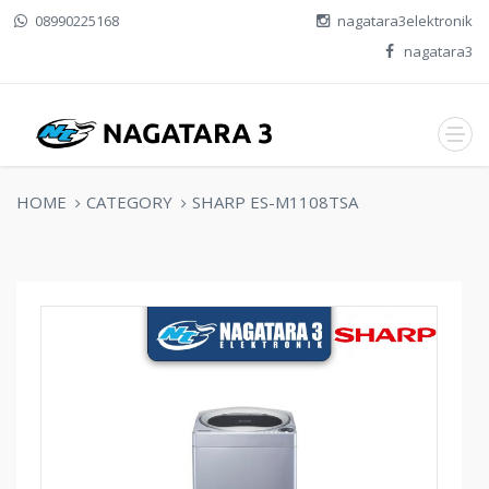
08990225168
nagatara3elektronik
nagatara3
HOME
CATEGORY
SHARP ES-M1108TSA