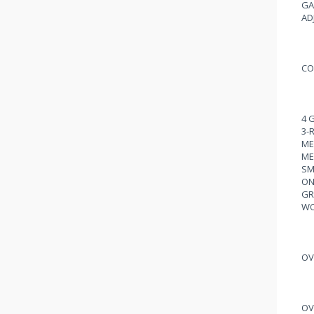
GA
AD
CO
4 
3-
ME
ME
SM
ON
GR
WO
OV
OV