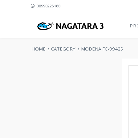
08990225168
PR
HOME
CATEGORY
MODENA FC-9942S