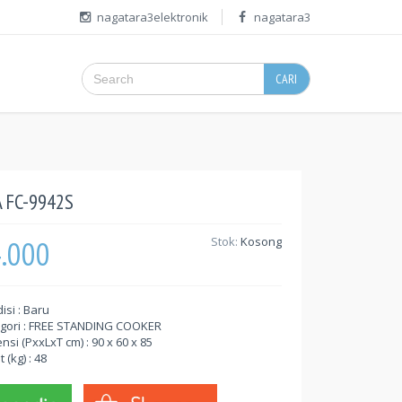
nagatara3elektronik
nagatara3
CARI
 FC-9942S
4.000
Stok:
Kosong
isi : Baru
gori : FREE STANDING COOKER
nsi (PxxLxT cm) : 90 x 60 x 85
 (kg) : 48