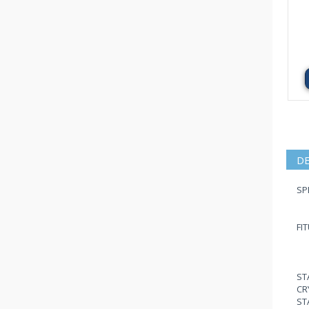
DE
SP
FIT
ST
CR
ST