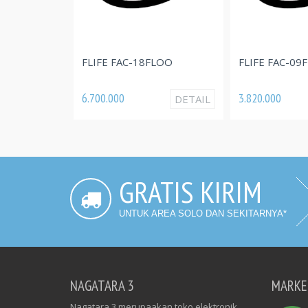
FLIFE FAC-09FL
FLIFE FAC-18FLOO
3.820.000
6.700.000
DETAIL
GRATIS KIRIM
UNTUK AREA SOLO DAN SEKITARNYA*
NAGATARA 3
MARKE
Nagatara 3 merupaakan toko elektronik