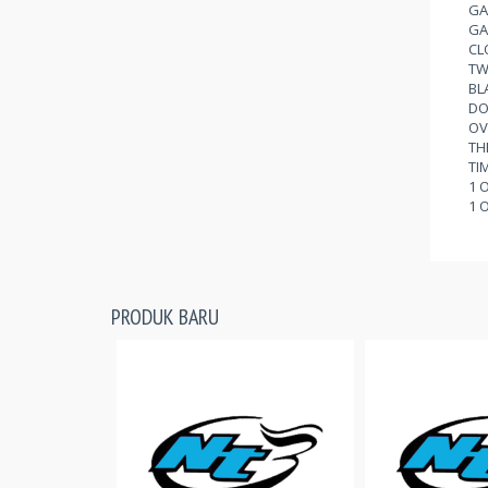
GA
GA
CL
TW
BL
DO
OV
TH
TI
1 
1 
PRODUK BARU