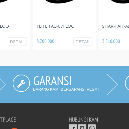
OO
FLIFE FAC-07FLOO
SHARP AH-A9D
3.700.000
3.510.000
DETAIL
DETAIL
GARANSI
BARANG KAMI BERGARANSI RESMI
TPLACE
HUBUNGI KAMI