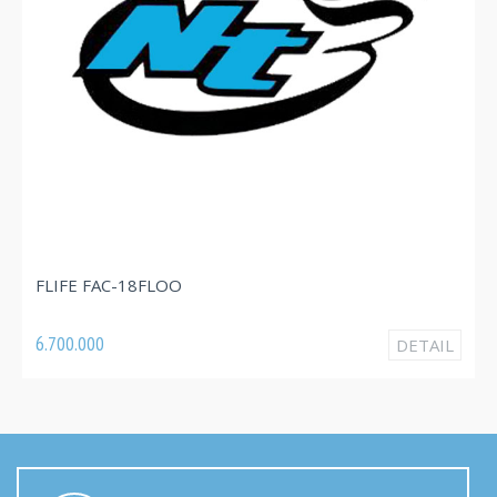
FLIFE FAC-09FLOO
O
3.820.000
DETAIL