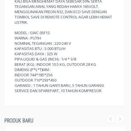
KALI BISA MENGHEMAT DAYA SEBESAR 50% SERTA
TEGANGAN AWAL YANG REDAH HANYA 165VOLT.
MENGGUNAKAN FREON R32, DAN ECO SAVE DENGAN
TOMBOL SAVE DI REMOTE CONTROL AGAR LEBIH HEMAT
LISTRIK.
MODEL : GWC-05F1S
WARNA : PUTIH
NOMINAL TEGANGAN : 220-240 V
KAPASITAS BTU : 5.000 BTU/H
KAPASITAS DAYA : 325 W
PIPA LIQUID & GAS (INCH) : 1/4 * 3/8
BERAT (KG) : INDOOR 10.5 KG, OUTDOOR 28 KG
DIMENSI (P*L*T)MM :
INDOOR 744*185*256
OUTDOOR 710*293*450
GARANSI : 1 TAHUN GANTI BARU, 5 TAHUN GARANSI
SERVICE DAN SPAREPART, 10 TAHUN KOMPRESOR
PRODUK BARU