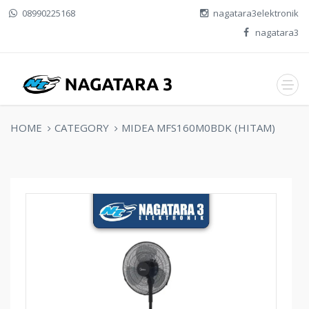
08990225168
nagatara3elektronik
nagatara3
HOME
CATEGORY
MIDEA MFS160M0BDK (HITAM)