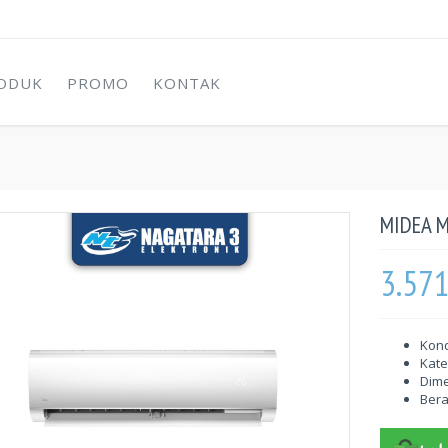
ODUK
PROMO
KONTAK
MIDEA 
3.57
Kond
Kate
Dime
Berat