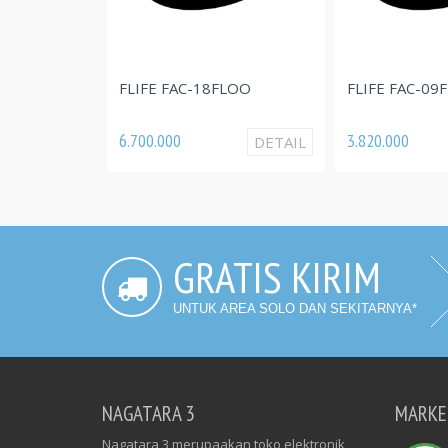
FLIFE FAC-18FLOO
FLIFE FAC-09
6.700.000
3.820.000
DETAIL
GRATIS KIRIM
UNTUK AREA SOLO DAN SEKITARNYA*
NAGATARA 3
MARKE
Nagatara 3 merupaakan toko elektronik