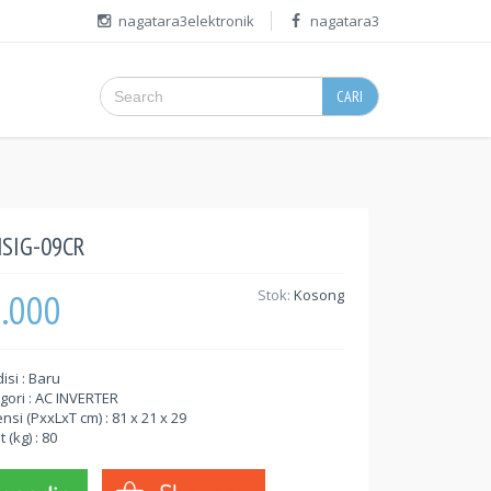
nagatara3elektronik
nagatara3
CARI
MSIG-09CR
1.000
Stok:
Kosong
isi : Baru
gori : AC INVERTER
nsi (PxxLxT cm) : 81 x 21 x 29
 (kg) : 80