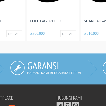
FLOO
FLIFE FAC-07FLOO
SHARP AH-A
3.700.000
3.510.000
DETAIL
DETAIL
GARANSI
BARANG KAMI BERGARANSI RESMI
TPLACE
HUBUNGI KAMI