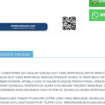
SKRIPSI PRODUK
R CONDITIONER (AC) ADALAH SEBUAH ALAT YANG BERFUNGSI UNTUK MENGO
ALAH ALAT YANG BERFUNGSI SEBAGAI PENYEJUK UDARA. AC BERFUNGSI 
NJADI NYAMAN. APABILA SUHU DI DALAM RUANGAN TERASA PANAS, KEMUDI
SERAP SEHINGGA TEMPERATUR UDARA DI RUANGAN TERSEBUT MENURUN. D
LEMBABAN AKAN DIKURANGI OLEH SISTEM AC SEHINGGA UDARA DIPERTA
MENJAGA JIKA TERJADI TEGANGAN LISTRIK LEBIH YANG MENGALIR, SEHINGGA
DENGAN SATU SENTUHAN FITUR “SUPER COOL” MENDINGINKAN RUANGAN D