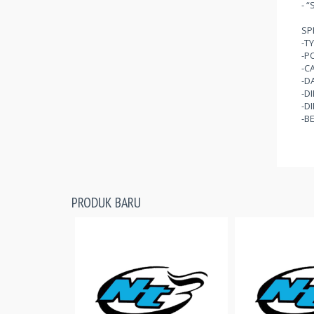
- 
SPE
-T
-PO
-CA
-DA
-D
-D
-B
PRODUK BARU