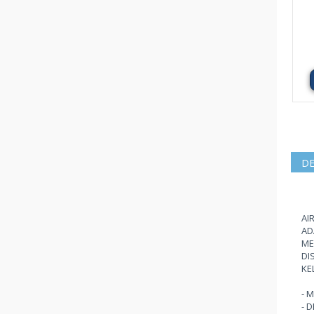
DE
AI
AD
ME
DI
KE
- 
- 