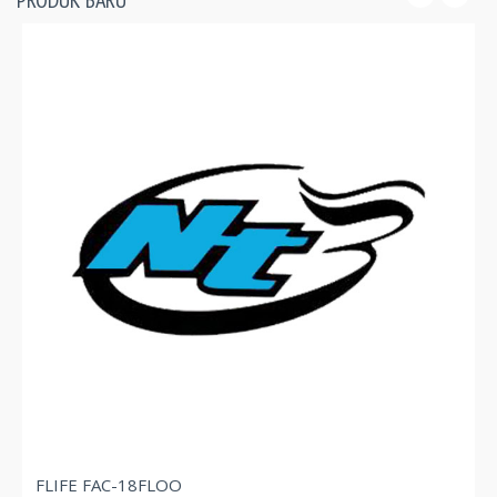
PRODUK BARU
FLIFE FAC-
AC-18FLOO