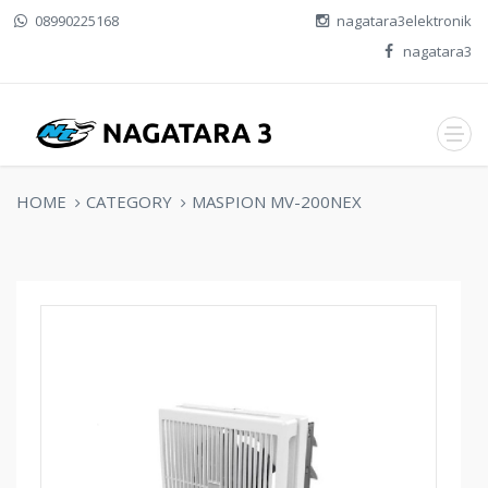
08990225168
nagatara3elektronik
nagatara3
HOME
CATEGORY
MASPION MV-200NEX