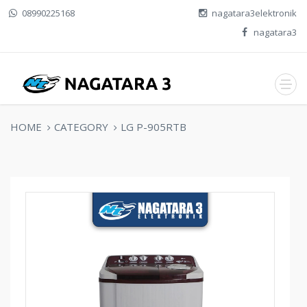
08990225168
nagatara3elektronik
nagatara3
HOME
CATEGORY
LG P-905RTB