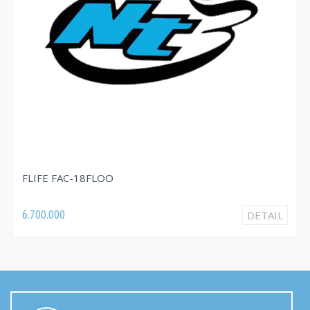
F
FLIFE FAC-18FLOO
3
6.700.000
DETAIL