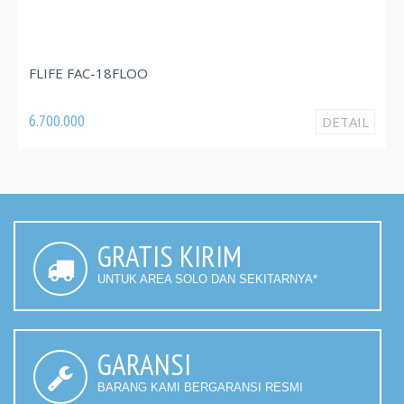
FLIFE FA
 FAC-18FLOO
3.820.000
000
DETAIL
GRATIS KIRIM
UNTUK AREA SOLO DAN SEKITARNYA*
GARANSI
BARANG KAMI BERGARANSI RESMI