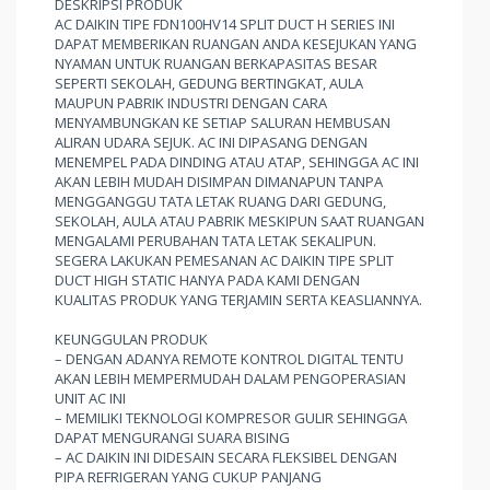
DESKRIPSI PRODUK
AC DAIKIN TIPE FDN100HV14 SPLIT DUCT H SERIES INI
DAPAT MEMBERIKAN RUANGAN ANDA KESEJUKAN YANG
NYAMAN UNTUK RUANGAN BERKAPASITAS BESAR
SEPERTI SEKOLAH, GEDUNG BERTINGKAT, AULA
MAUPUN PABRIK INDUSTRI DENGAN CARA
MENYAMBUNGKAN KE SETIAP SALURAN HEMBUSAN
ALIRAN UDARA SEJUK. AC INI DIPASANG DENGAN
MENEMPEL PADA DINDING ATAU ATAP, SEHINGGA AC INI
AKAN LEBIH MUDAH DISIMPAN DIMANAPUN TANPA
MENGGANGGU TATA LETAK RUANG DARI GEDUNG,
SEKOLAH, AULA ATAU PABRIK MESKIPUN SAAT RUANGAN
MENGALAMI PERUBAHAN TATA LETAK SEKALIPUN.
SEGERA LAKUKAN PEMESANAN AC DAIKIN TIPE SPLIT
DUCT HIGH STATIC HANYA PADA KAMI DENGAN
KUALITAS PRODUK YANG TERJAMIN SERTA KEASLIANNYA.
KEUNGGULAN PRODUK
– DENGAN ADANYA REMOTE KONTROL DIGITAL TENTU
AKAN LEBIH MEMPERMUDAH DALAM PENGOPERASIAN
UNIT AC INI
– MEMILIKI TEKNOLOGI KOMPRESOR GULIR SEHINGGA
DAPAT MENGURANGI SUARA BISING
– AC DAIKIN INI DIDESAIN SECARA FLEKSIBEL DENGAN
PIPA REFRIGERAN YANG CUKUP PANJANG