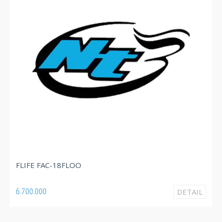
FLIFE FAC-09FLOO
O
3.820.000
DETAIL